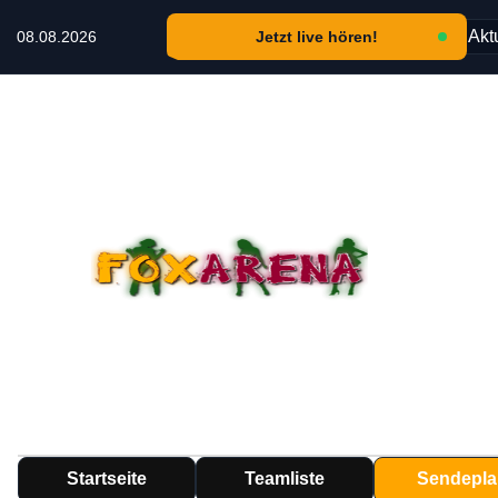
🎶 Aktu
08.08.2026
Jetzt live hören!
Startseite
Teamliste
Sendepla